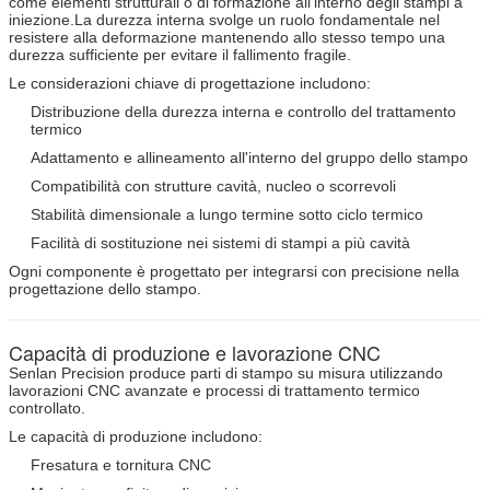
come elementi strutturali o di formazione all'interno degli stampi a
iniezione.La durezza interna svolge un ruolo fondamentale nel
resistere alla deformazione mantenendo allo stesso tempo una
durezza sufficiente per evitare il fallimento fragile.
Le considerazioni chiave di progettazione includono:
Distribuzione della durezza interna e controllo del trattamento
termico
Adattamento e allineamento all'interno del gruppo dello stampo
Compatibilità con strutture cavità, nucleo o scorrevoli
Lasciate un messaggio
Stabilità dimensionale a lungo termine sotto ciclo termico
Ti richiameremo presto!
Facilità di sostituzione nei sistemi di stampi a più cavità
Ogni componente è progettato per integrarsi con precisione nella
progettazione dello stampo.
Capacità di produzione e lavorazione CNC
Senlan Precision produce parti di stampo su misura utilizzando
lavorazioni CNC avanzate e processi di trattamento termico
controllato.
Le capacità di produzione includono:
Fresatura e tornitura CNC