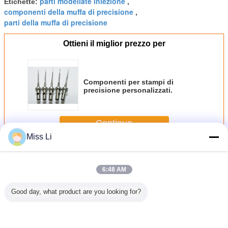
parti modellate iniezione
Etichette:
,
componenti della muffa di precisione
,
parti della muffa di precisione
Ottieni il miglior prezzo per
Componenti per stampi di
precisione personalizzati.
Continua
Miss Li
Parti della muffa di precisione
Più
6:48 AM
Good day, what product are you looking for?
Inserti di muffe
MOQ 1 pezzo Pini
1,2344 punte di
Perni del
non standard per
di base di muffa
ugello delle parti
della muff
imballaggi per
che offrono un
della muffa di
compon