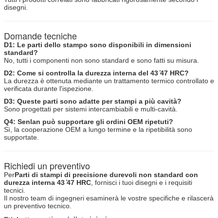
disegni.
Domande tecniche
D1: Le parti dello stampo sono disponibili in dimensioni
standard?
No, tutti i componenti non sono standard e sono fatti su misura.
D2: Come si controlla la durezza interna del 43 ̊47 HRC?
La durezza è ottenuta mediante un trattamento termico controllato e
verificata durante l'ispezione.
D3: Queste parti sono adatte per stampi a più cavità?
Sono progettati per sistemi intercambiabili e multi-cavità.
Q4: Senlan può supportare gli ordini OEM ripetuti?
Sì, la cooperazione OEM a lungo termine e la ripetibilità sono
supportate.
Richiedi un preventivo
Per
Parti di stampi di precisione durevoli non standard con
durezza interna 43 ̊47 HRC
, fornisci i tuoi disegni e i requisiti
tecnici.
Il nostro team di ingegneri esaminerà le vostre specifiche e rilascerà
un preventivo tecnico.