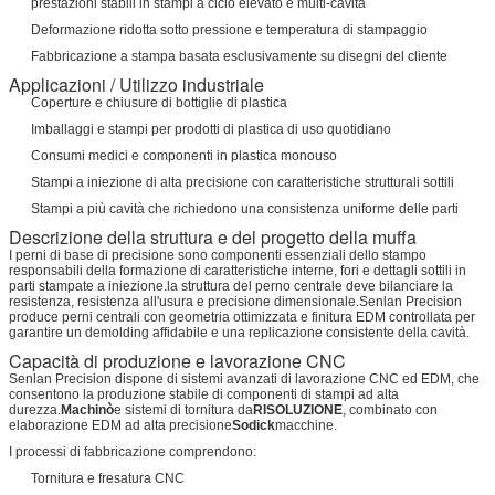
prestazioni stabili in stampi a ciclo elevato e multi-cavità
Deformazione ridotta sotto pressione e temperatura di stampaggio
Fabbricazione a stampa basata esclusivamente su disegni del cliente
Applicazioni / Utilizzo industriale
Coperture e chiusure di bottiglie di plastica
Imballaggi e stampi per prodotti di plastica di uso quotidiano
Consumi medici e componenti in plastica monouso
Stampi a iniezione di alta precisione con caratteristiche strutturali sottili
Stampi a più cavità che richiedono una consistenza uniforme delle parti
Descrizione della struttura e del progetto della muffa
I perni di base di precisione sono componenti essenziali dello stampo
responsabili della formazione di caratteristiche interne, fori e dettagli sottili in
parti stampate a iniezione.la struttura del perno centrale deve bilanciare la
resistenza, resistenza all'usura e precisione dimensionale.Senlan Precision
produce perni centrali con geometria ottimizzata e finitura EDM controllata per
garantire un demolding affidabile e una replicazione consistente della cavità.
Capacità di produzione e lavorazione CNC
Senlan Precision dispone di sistemi avanzati di lavorazione CNC ed EDM, che
consentono la produzione stabile di componenti di stampi ad alta
durezza.
Machinò
e sistemi di tornitura da
RISOLUZIONE
, combinato con
elaborazione EDM ad alta precisione
Sodick
macchine.
I processi di fabbricazione comprendono:
Tornitura e fresatura CNC