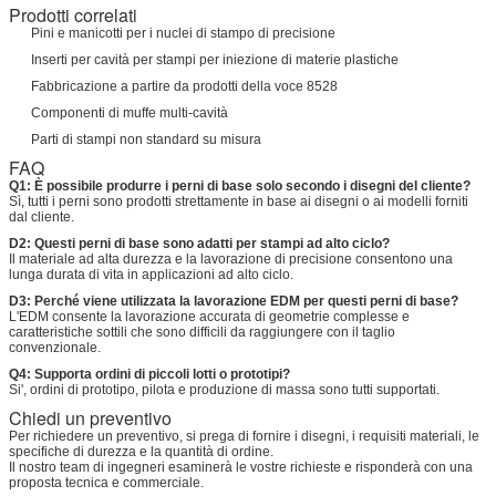
Prodotti correlati
Pini e manicotti per i nuclei di stampo di precisione
Inserti per cavità per stampi per iniezione di materie plastiche
Fabbricazione a partire da prodotti della voce 8528
Componenti di muffe multi-cavità
Parti di stampi non standard su misura
FAQ
Q1: È possibile produrre i perni di base solo secondo i disegni del cliente?
Sì, tutti i perni sono prodotti strettamente in base ai disegni o ai modelli forniti
dal cliente.
D2: Questi perni di base sono adatti per stampi ad alto ciclo?
Il materiale ad alta durezza e la lavorazione di precisione consentono una
lunga durata di vita in applicazioni ad alto ciclo.
D3: Perché viene utilizzata la lavorazione EDM per questi perni di base?
L'EDM consente la lavorazione accurata di geometrie complesse e
caratteristiche sottili che sono difficili da raggiungere con il taglio
convenzionale.
Q4: Supporta ordini di piccoli lotti o prototipi?
Si', ordini di prototipo, pilota e produzione di massa sono tutti supportati.
Chiedi un preventivo
Per richiedere un preventivo, si prega di fornire i disegni, i requisiti materiali, le
specifiche di durezza e la quantità di ordine.
Il nostro team di ingegneri esaminerà le vostre richieste e risponderà con una
proposta tecnica e commerciale.