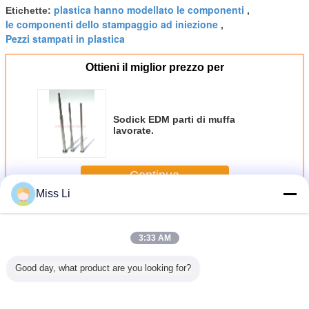
plastica hanno modellato le componenti
Etichette:
,
le componenti dello stampaggio ad iniezione
,
Pezzi stampati in plastica
Ottieni il miglior prezzo per
Sodick EDM parti di muffa
lavorate.
Continua
Miss Li
Parti di plastica della muffa
Più
3:33 AM
Good day, what product are you looking for?
nserti di
Componenti di
Noci di muffe non
Componenti di
Hitachi
cleo.
stampi non
standard per
stampi di plastica
Parti di 