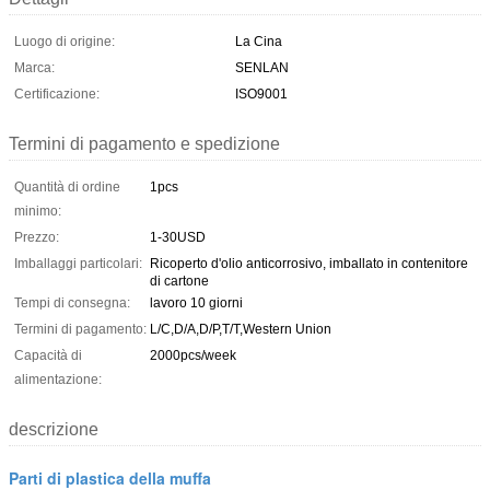
Luogo di origine:
La Cina
Marca:
SENLAN
Certificazione:
ISO9001
Termini di pagamento e spedizione
Quantità di ordine
1pcs
minimo:
Prezzo:
1-30USD
Imballaggi particolari:
Ricoperto d'olio anticorrosivo, imballato in contenitore
di cartone
Tempi di consegna:
lavoro 10 giorni
Termini di pagamento:
L/C,D/A,D/P,T/T,Western Union
Capacità di
2000pcs/week
alimentazione:
descrizione
Parti di plastica della muffa