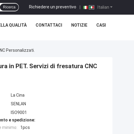
Richiedere un preventivo
|
Italian
Ricerca
LLA QUALITÀ
CONTATTACI
NOTIZIE
CASI
CNC Personalizzati.
ura in PET. Servizi di fresatura CNC
La Cina
SENLAN
ISO9001
nto e spedizione:
e minimo:
1pcs