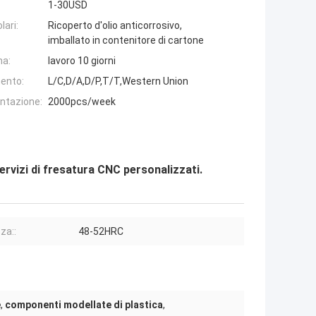
1-30USD
lari:
Ricoperto d'olio anticorrosivo,
imballato in contenitore di cartone
na:
lavoro 10 giorni
ento:
L/C,D/A,D/P,T/T,Western Union
entazione:
2000pcs/week
Servizi di fresatura CNC personalizzati.
za::
48-52HRC
e
,
componenti modellate di plastica
,