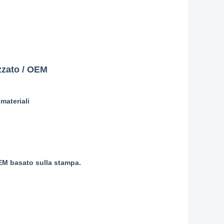
zzato / OEM
 materiali
EM basato sulla stampa
.