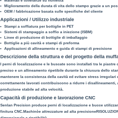
Materiali e tolleranze su richiesta
Miglioramento della durata di vita dello stampo grazie a un po
OEM / fabbricazione basata sulle specifiche del cliente
Applicazioni / Utilizzo industriale
Stampi a soffiatura per bottiglie in PET
Sistemi di stampaggio a soffio a iniezione (ISBM)
Linee di produzione di bottiglie di imballaggio
Bottiglie a più cavità e stampi di preforma
Applicazioni di allineamento e guida di stampi di precisione
Descrizione della struttura e del progetto della muff
I perni di localizzazione e le buscate sono installati tra le piast
preciso e un allineamento ripetibile durante la chiusura dello st
mantenere la consistenza della cavità ed evitare stress irregolar
correttamente lavorati contribuiscono a ridurre i disallineamenti
produzione stabile ad alta velocità.
Capacità di produzione e lavorazione CNC
Senlan Precision produce perni di localizzazione e bucce utilizzan
finitura CNC.
Machinò
e attrezzature ad alta precisione
RISOLUZIO
dimensionale e ripetibilità.