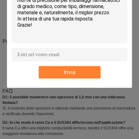
Ispezione delle materie prime e tracciabilità
Controllo delle dimensioni e dello spessore durante il processo
Ispezione finale prima della spedizione
Ampia esperienza nella fornitura di componenti per stampi per i mercati
internazionali
Prodotti correlati
Carni di inserti di stampi di precisione
Fabbricazione a partire da prodotti della voce 8528
Inserti per cavità di stampi per iniezione
Invia
Componenti di stampi a parete sottile
Parti di stampi lavorati CNC su misura
FAQ
D1: è possibile mantenere uno spessore di 1,0 mm con una tolleranza
limitata?
Sì, il controllo dello spessore è ottenuto mediante una precisione di macinatura
e verificato durante l'ispezione.
D2: In che modo il rame Cu e il SUS304 differiscono nell'applicazione?
Il rame Cu offre una migliore conducibilità termica, mentre il SUS304 offre una
maggiore resistenza alla corrosione.