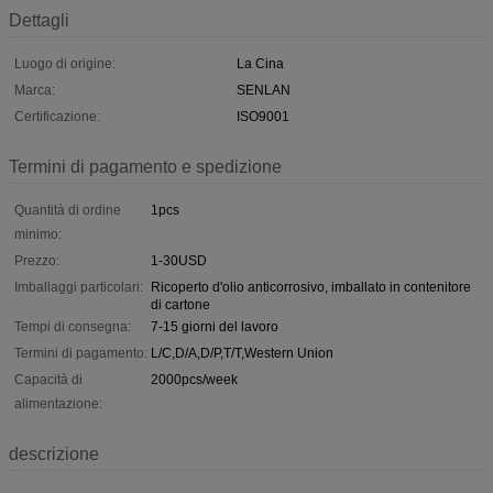
Dettagli
Luogo di origine:
La Cina
Marca:
SENLAN
Certificazione:
ISO9001
Termini di pagamento e spedizione
Quantità di ordine
1pcs
minimo:
Prezzo:
1-30USD
Imballaggi particolari:
Ricoperto d'olio anticorrosivo, imballato in contenitore
di cartone
Tempi di consegna:
7-15 giorni del lavoro
Termini di pagamento:
L/C,D/A,D/P,T/T,Western Union
Capacità di
2000pcs/week
alimentazione:
descrizione