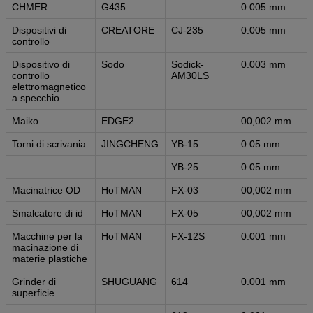
CHMER
G435
0.005 mm
Dispositivi di
CREATORE
CJ-235
0.005 mm
controllo
Dispositivo di
Sodo
Sodick-
0.003 mm
controllo
AM30LS
elettromagnetico
a specchio
Maiko.
EDGE2
00,002 mm
Torni di scrivania
JINGCHENG
YB-15
0.05 mm
YB-25
0.05 mm
Macinatrice OD
HoTMAN
FX-03
00,002 mm
Smalcatore di id
HoTMAN
FX-05
00,002 mm
Macchine per la
HoTMAN
FX-12S
0.001 mm
macinazione di
materie plastiche
Grinder di
SHUGUANG
614
0.001 mm
superficie