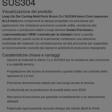
SUS304
Visualizzazione del prodotto
Long Life Die Casting Mold Parts Brass Cu / SUS304 Insert Core (spessore
di 1,0 mm)
sono componenti di stampo progettati con precisione per
applicazioni che richiedono precisione a parete sottile, resistenza alla
corrosione e prestazioni stabili a lungo termine.
Senlan Precision
su
un
personalizzato / OEM / costruito per la stampa
In base a queste
caratteristiche, questi nuclei di inserimento combinano una selezione
controllata dei materiali con un'elaborazione ad alta precisione per supportare
un funzionamento coerente dei stampi in ambienti di produzione impegnativi.
Caratteristiche chiave e vantaggi
Opzioni di materiali in ottone Cu e SUS304 per la resistenza alla corrosione
e la stabilità termica
Progettazione del nucleo di inserimento a parete sottile con controllo dello
spessore di 1,0 mm
Precisione dimensionale stabile per una lunga durata di servizio
Confezionati per la produzione di prodotti della voce 8528
Meccanica di precisione per garantire un'adattamento e un allineamento
affidabili
Fabbricato rigorosamente secondo disegni del cliente (Built-to-Print)