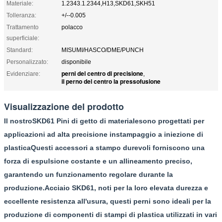
Materiale:
1.2343.1.2344,H13,SKD61,SKH51
Tolleranza:
+/--0.005
Trattamento
polacco
superficiale:
Standard:
MISUMI/HASCO/DME/PUNCH
Personalizzato:
disponibile
perni del centro di precisione
Evidenziare:
,
il perno del centro la pressofusione
Visualizzazione del prodotto
Il nostro
SKD61 Pini di getto di materiale
sono progettati per
applicazioni ad alta precisione in
stampaggio a iniezione di
plastica
Questi accessori a stampo durevoli forniscono una
forza di espulsione costante e un allineamento preciso,
garantendo un funzionamento regolare durante la
produzione.
Acciaio SKD61
, noti per la loro elevata durezza e
eccellente resistenza all'usura, questi perni sono ideali per la
produzione di componenti di stampi di plastica utilizzati in vari