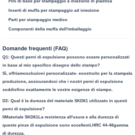
Pini di base per stampaggio a iniezione in plastica
Inserti di muffa per stampaggio ad iniezione
Parti per stampaggio medico
Componenti della muffa dell'imballaggio
Domande frequenti (FAQ)
Q1: Questi perni di espulsione possono essere personalizzati
in base al mio specifico disegno dello stampo?
Sì, offriamo
soluzioni personalizzate
- e
costruito per la stampa
la
Invia
produzione, assicurandoci che i nostri perni di espulsione
soddisfino esattamente le vostre esigenze di stampo.
D2: Qual è la durezza del materiale SKD61 utilizzato in questi
perni di espulsione?
Il
Materiale SKD61
La resistenza all'usura e alla durezza di
queste pinze di espulsione sono eccellenti.
HRC 44-48
gamma
di durezza.