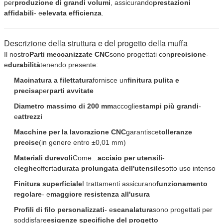
per
produzione di grandi volumi
, assicurando
prestazioni
affidabili
- e
elevata efficienza
.
Descrizione della struttura e del progetto della muffa
Il nostro
Parti meccanizzate CNC
sono progettati con
precisione
-
e
durabilità
tenendo presente:
Macinatura a filettatura
fornisce un
finitura pulita e
precisa
per
parti avvitate
Diametro massimo di 200 mm
accoglie
stampi più grandi
-
e
attrezzi
Macchine per la lavorazione CNC
garantisce
tolleranze
precise
(in genere entro ±0,01 mm)
Materiali durevoli
Come...
acciaio per utensili
-
e
leghe
offerta
durata prolungata dell'utensile
sotto uso intenso
Finitura superficiale
I trattamenti assicurano
funzionamento
regolare
- e
maggiore resistenza all'usura
Profili di filo personalizzati
- e
scanalatura
sono progettati per
soddisfare
esigenze specifiche del progetto