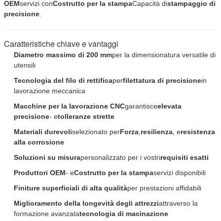
OEM
servizi con
Costrutto per la stampa
Capacità di
stampaggio di
precisione
.
Caratteristiche chiave e vantaggi
Diametro massimo di 200 mm
per la dimensionatura versatile di
utensili
Tecnologia del filo di rettifica
per
filettatura di precisione
in
lavorazione meccanica
Macchine per la lavorazione CNC
garantisce
elevata
precisione
- e
tolleranze strette
Materiali durevoli
selezionato per
Forza
,
resilienza
, e
resistenza
alla corrosione
Soluzioni su misura
personalizzato per i vostri
requisiti esatti
Produttori OEM
- e
Costrutto per la stampa
servizi disponibili
Finiture superficiali di alta qualità
per prestazioni affidabili
Miglioramento della longevità degli attrezzi
attraverso la
formazione avanzata
tecnologia di macinazione