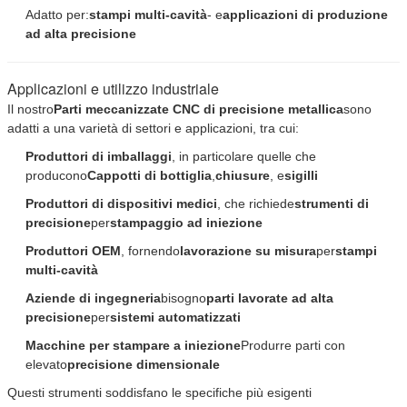
Adatto per:
stampi multi-cavità
- e
applicazioni di produzione
ad alta precisione
Applicazioni e utilizzo industriale
Il nostro
Parti meccanizzate CNC di precisione metallica
sono
adatti a una varietà di settori e applicazioni, tra cui:
Produttori di imballaggi
, in particolare quelle che
producono
Cappotti di bottiglia
,
chiusure
, e
sigilli
Produttori di dispositivi medici
, che richiede
strumenti di
precisione
per
stampaggio ad iniezione
Produttori OEM
, fornendo
lavorazione su misura
per
stampi
multi-cavità
Aziende di ingegneria
bisogno
parti lavorate ad alta
precisione
per
sistemi automatizzati
Macchine per stampare a iniezione
Produrre parti con
elevato
precisione dimensionale
Questi strumenti soddisfano le specifiche più esigenti