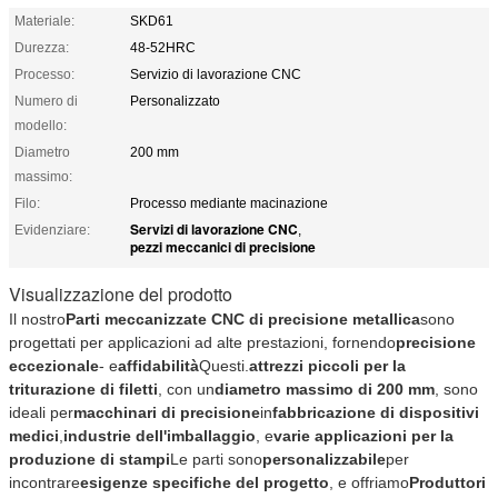
Materiale:
SKD61
Durezza:
48-52HRC
Processo:
Servizio di lavorazione CNC
Numero di
Personalizzato
modello:
Diametro
200 mm
massimo:
Filo:
Processo mediante macinazione
Servizi di lavorazione CNC
Evidenziare:
,
pezzi meccanici di precisione
Visualizzazione del prodotto
Il nostro
Parti meccanizzate CNC di precisione metallica
sono
progettati per applicazioni ad alte prestazioni, fornendo
precisione
eccezionale
- e
affidabilità
Questi.
attrezzi piccoli per la
triturazione di filetti
, con un
diametro massimo di 200 mm
, sono
ideali per
macchinari di precisione
in
fabbricazione di dispositivi
medici
,
industrie dell'imballaggio
, e
varie applicazioni per la
produzione di stampi
Le parti sono
personalizzabile
per
incontrare
esigenze specifiche del progetto
, e offriamo
Produttori