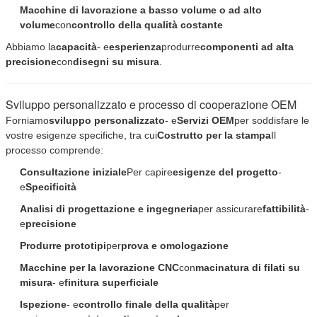
Macchine di lavorazione a basso volume o ad alto
volume
con
controllo della qualità costante
Lasciate un messaggio
Abbiamo la
capacità
- e
esperienza
produrre
componenti ad alta
Ti richiameremo presto!
precisione
con
disegni su misura
.
Sviluppo personalizzato e processo di cooperazione OEM
Forniamo
sviluppo personalizzato
- e
Servizi OEM
per soddisfare le
vostre esigenze specifiche, tra cui
Costrutto per la stampa
Il
processo comprende:
Consultazione iniziale
Per capire
esigenze del progetto
-
e
Specificità
Analisi di progettazione e ingegneria
per assicurare
fattibilità
-
e
precisione
Produrre prototipi
per
prova e omologazione
Macchine per la lavorazione CNC
con
macinatura di filati su
misura
- e
finitura superficiale
Ispezione
- e
controllo finale della qualità
per
Invia