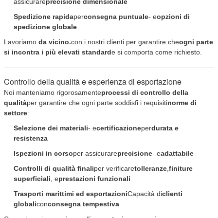
assicurare
precisione dimensionale
Spedizione rapida
per
consegna puntuale
- e
opzioni di
spedizione globale
Lavoriamo.
da vicino.
con i nostri clienti per garantire che
ogni parte
si incontra
i più elevati standard
e si comporta come richiesto.
Controllo della qualità e esperienza di esportazione
Noi manteniamo rigorosamente
processi di controllo della
qualità
per garantire che ogni parte soddisfi i requisiti
norme di
settore
:
Selezione dei materiali
- e
certificazione
per
durata e
resistenza
Ispezioni in corso
per assicurare
precisione
- e
adattabile
Controlli di qualità finali
per verificare
tolleranze
,
finiture
superficiali
, e
prestazioni funzionali
Trasporti marittimi ed esportazioni
Capacità di
clienti
globali
con
consegna tempestiva