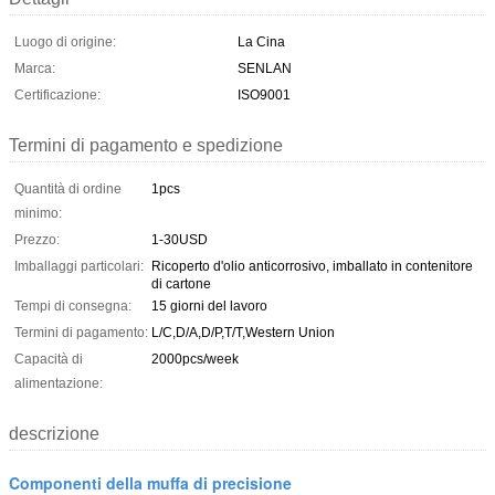
Luogo di origine:
La Cina
Marca:
SENLAN
Certificazione:
ISO9001
Termini di pagamento e spedizione
Quantità di ordine
1pcs
minimo:
Prezzo:
1-30USD
Imballaggi particolari:
Ricoperto d'olio anticorrosivo, imballato in contenitore
di cartone
Tempi di consegna:
15 giorni del lavoro
Termini di pagamento:
L/C,D/A,D/P,T/T,Western Union
Capacità di
2000pcs/week
alimentazione:
descrizione
Componenti della muffa di precisione