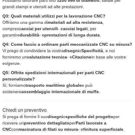
Possiamo lavorare parti fino a
200 mm di diametro
, ideale per
grandi stampi e utensili ad alte prestazioni.
Q3: Quali materiali utilizzi per la lavorazione CNC?
Offriamo una gamma di
materiali ad alta resistenza
,
compreso
acciai per utensili
- e
acciai legati
, per
garantire
durabilità
- e
prestazioni di lunga durata
.
Q4: Come faccio a ordinare parti meccanizzate CNC su misura?
Vi prego di condividere la vostra
disegni
o
Specificità
, e noi
forniremo un
valutazione tecnica
- e
Citazione
in base alle vostre
esigenze.
Q5: Offrite spedizioni internazionali per parti CNC
personalizzate?
Sì, forniamo
trasporto marittimo globale
e può
sostenere
assemblaggio internazionale di muffe
.
Chiedi un preventivo
Si prega di fornire il suo
disegni
o
specifiche del progetto
per
ricevere un
preventivo dettagliato
per
Parti lavorate a
CNC
con
macinatura di filati su misura
- e
finitura superficiale
.