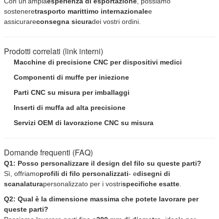
Con un'ampia
esperienza di esportazione
, possiamo
sostenere
trasporto marittimo internazionale
e
assicurare
consegna sicura
dei vostri ordini.
Prodotti correlati (link interni)
Macchine di precisione CNC per dispositivi medici
Componenti di muffe per iniezione
Parti CNC su misura per imballaggi
Inserti di muffa ad alta precisione
Servizi OEM di lavorazione CNC su misura
Domande frequenti (FAQ)
Q1: Posso personalizzare il design del filo su queste parti?
Sì, offriamo
profili di filo personalizzati
- e
disegni di
scanalatura
personalizzato per i vostri
specifiche esatte
.
Q2: Qual è la dimensione massima che potete lavorare per
queste parti?