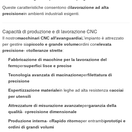
Queste caratteristiche consentono di
lavorazione ad alta
precisione
in ambienti industriali esigenti.
Capacità di produzione e di lavorazione CNC
Il nostro
macchinari CNC all'avanguardia
L'impianto è attrezzato
per gestire sia
piccolo e grande volume
ordini con
elevata
precisione
- e
tolleranze strette
:
Fabbricazione di macchine per la lavorazione del
ferro
per
superfici lisce e precise
Tecnologia avanzata di macinazione
per
filettatura di
precisione
Espertizzazione materiale
in leghe ad alta resistenza e
acciai
per utensili
Attrezzature di misurazione avanzate
per
garanzia della
qualità
- e
precisione dimensionale
Produzione interna
- e
Rapido ritorno
per entrambi
prototipi e
ordini di grandi volumi