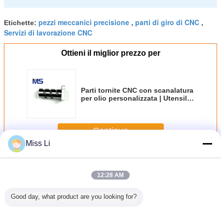
pezzi meccanici precisione
parti di giro di CNC
Etichette:
,
,
Servizi di lavorazione CNC
Ottieni il miglior prezzo per
Parti tornite CNC con scanalatura
per olio personalizzata | Utensili
di precisione a testa quadrata
(OEM)
Continua
Miss Li
Componenti della muffa di precisione
Più
12:28 AM
Good day, what product are you looking for?
Componenti di
Componenti per
Componenti per
Compone
stampaggio per
stampi di acciaio
stampi di
stampagg