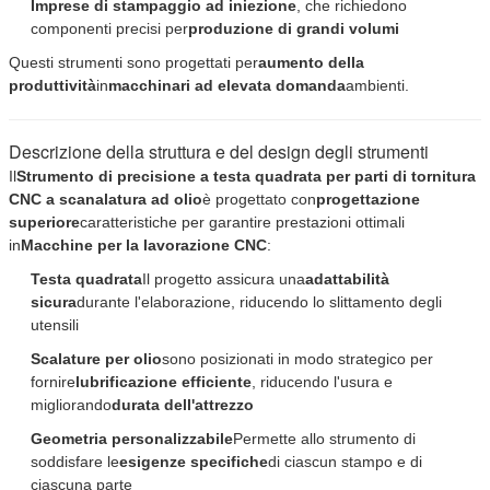
Imprese di stampaggio ad iniezione
, che richiedono
componenti precisi per
produzione di grandi volumi
Questi strumenti sono progettati per
aumento della
produttività
in
macchinari ad elevata domanda
ambienti.
Descrizione della struttura e del design degli strumenti
Il
Strumento di precisione a testa quadrata per parti di tornitura
CNC a scanalatura ad olio
è progettato con
progettazione
superiore
caratteristiche per garantire prestazioni ottimali
in
Macchine per la lavorazione CNC
:
Testa quadrata
Il progetto assicura una
adattabilità
sicura
durante l'elaborazione, riducendo lo slittamento degli
utensili
Scalature per olio
sono posizionati in modo strategico per
fornire
lubrificazione efficiente
, riducendo l'usura e
migliorando
durata dell'attrezzo
Geometria personalizzabile
Permette allo strumento di
soddisfare le
esigenze specifiche
di ciascun stampo e di
ciascuna parte