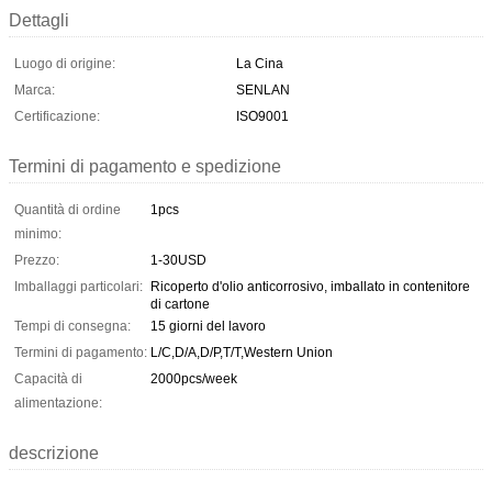
Dettagli
Luogo di origine:
La Cina
Marca:
SENLAN
Certificazione:
ISO9001
Termini di pagamento e spedizione
Quantità di ordine
1pcs
minimo:
Prezzo:
1-30USD
Imballaggi particolari:
Ricoperto d'olio anticorrosivo, imballato in contenitore
di cartone
Tempi di consegna:
15 giorni del lavoro
Termini di pagamento:
L/C,D/A,D/P,T/T,Western Union
Capacità di
2000pcs/week
alimentazione:
descrizione