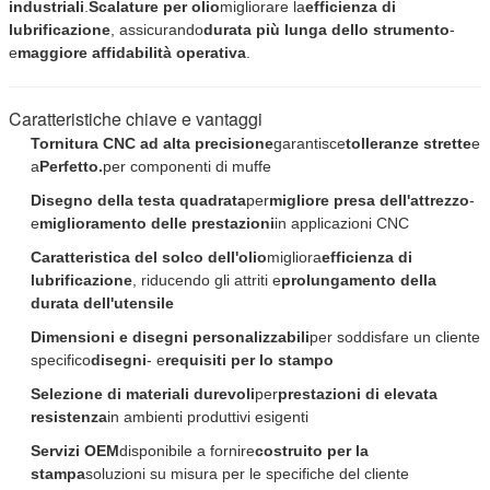
industriali
.
Scalature per olio
migliorare la
efficienza di
lubrificazione
, assicurando
durata più lunga dello strumento
-
e
maggiore affidabilità operativa
.
Caratteristiche chiave e vantaggi
Tornitura CNC ad alta precisione
garantisce
tolleranze strette
e
a
Perfetto.
per componenti di muffe
Disegno della testa quadrata
per
migliore presa dell'attrezzo
-
e
miglioramento delle prestazioni
in applicazioni CNC
Caratteristica del solco dell'olio
migliora
efficienza di
lubrificazione
, riducendo gli attriti e
prolungamento della
durata dell'utensile
Dimensioni e disegni personalizzabili
per soddisfare un cliente
specifico
disegni
- e
requisiti per lo stampo
Selezione di materiali durevoli
per
prestazioni di elevata
resistenza
in ambienti produttivi esigenti
Servizi OEM
disponibile a fornire
costruito per la
stampa
soluzioni su misura per le specifiche del cliente