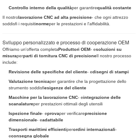
Controllo interno della qualità
per garantire
qualità costante
Il nostro
lavorazione CNC ad alta precisione
- che ogni attrezzo
soddisfi i requisiti
norme
per le prestazioni e l'affidabilità.
Sviluppo personalizzato e processo di cooperazione OEM
Offriamo un'offerta completa
Produttori OEM
- e
soluzioni su
misura
per
parti di tornitura CNC di precisione
Il nostro processo
include:
Revisione delle specifiche del cliente
- e
disegni di stampi
Valutazione tecnica
per garantire che la progettazione dello
strumento soddisfi
esigenze del cliente
Macchine per la lavorazione CNC
- e
integrazione delle
scanalature
per prestazioni ottimali degli utensili
Invia
Ispezione finale
- e
prova
per verificare
precisione
dimensionale
- e
adattabile
Trasporti marittimi efficienti
per
ordini internazionali
-
e
consegna globale