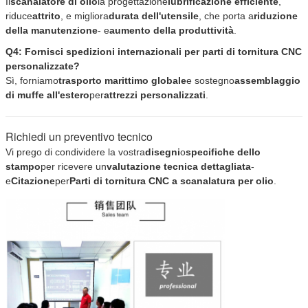
Il
scanalatore di olio
la progettazione
lubrificazione efficiente
,
riduce
attrito
, e migliora
durata dell'utensile
, che porta a
riduzione
della manutenzione
- e
aumento della produttività
.
Q4: Fornisci spedizioni internazionali per parti di tornitura CNC
personalizzate?
Sì, forniamo
trasporto marittimo globale
e sostegno
assemblaggio
di muffe all'estero
per
attrezzi personalizzati
.
Richiedi un preventivo tecnico
Vi prego di condividere la vostra
disegni
o
specifiche dello
stampo
per ricevere un
valutazione tecnica dettagliata
-
e
Citazione
per
Parti di tornitura CNC a scanalatura per olio
.