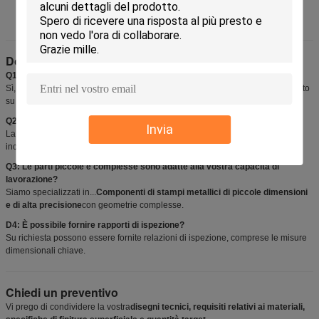
Parti di stampi ad iniezione a macchina CNC
Domande frequenti (FAQ)
Q1: Puoi produrre parti rigorosamente secondo i nostri disegni?
Sì, tutte le parti sono prodotte sotto una
costruito per la stampa
modello basato
su disegni forniti dal cliente.
Q2: Quali livelli di finitura superficiale è possibile raggiungere?
Invia
La finitura superficiale è personalizzata in base ai requisiti dello stampo,
incluse finiture lucide adatte per parti in plastica visibili.
Q3: Le parti piccole e complesse sono adatte alla vostra capacità di
lavorazione?
Siamo specializzati in...
Componenti di stampi metallici di piccole dimensioni
e di alta precisione
con geometrie complesse.
D4: È possibile fornire rapporti di ispezione?
Su richiesta possono essere fornite relazioni di ispezione, comprese le misure
dimensionali chiave.
Chiedi un preventivo
Vi prego di condividere la vostra
disegni tecnici, requisiti relativi ai materiali,