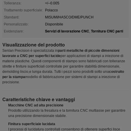
Tolleranza:
+/--0.005
Trattamento superficiale:
Polacco
Standard:
MISUMI/HASCO/DME/PUNCH
Personalizzato:
Disponibile
Servizi di lavorazione CNC
Tornitura CNC parti
Evidenziare:
,
Visualizzazione del prodotto
Senlan Precision è specializzata in
parti metalliche di piccole dimensioni
lavorate a CNC per superfici lucide
per applicazioni di stampi a iniezione di
materie plastiche. Questi componenti di stampo sono fabbricati con tolleranze
strette e finiture superficiali controllate per garantire stabilità dimensionale,
demolding liscio,e lunga durata. Tutti i pezzi sono prodotti sotto una
costruito
per la stampa
modello di fabbricazione per sistemi di stampi a iniezione di
precisione.
Caratteristiche chiave e vantaggi
Macchine CNC ad alta precisione
Prodotto utilizzando la fresatura e la tornitura CNC multiasse per garantire
una precisione dimensionale stabile.
Finitura superficiale lucidata
I processi di lucidatura controllati consentono di ottenere superfici lisce