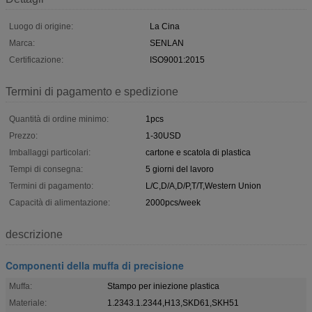
Luogo di origine:
La Cina
Marca:
SENLAN
Certificazione:
ISO9001:2015
Termini di pagamento e spedizione
Quantità di ordine minimo:
1pcs
Prezzo:
1-30USD
Imballaggi particolari:
cartone e scatola di plastica
Tempi di consegna:
5 giorni del lavoro
Termini di pagamento:
L/C,D/A,D/P,T/T,Western Union
Capacità di alimentazione:
2000pcs/week
descrizione
Componenti della muffa di precisione
Muffa:
Stampo per iniezione plastica
Materiale:
1.2343.1.2344,H13,SKD61,SKH51