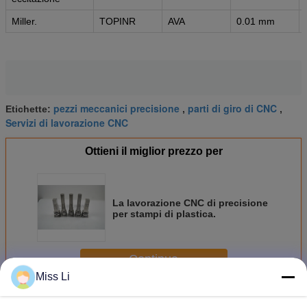
Miller.
TOPINR
AVA
0.01 mm
pezzi meccanici precisione
parti di giro di CNC
Etichette:
,
,
Servizi di lavorazione CNC
Ottieni il miglior prezzo per
La lavorazione CNC di precisione
per stampi di plastica.
Continua
Miss Li
Componenti della muffa di precisione
Più