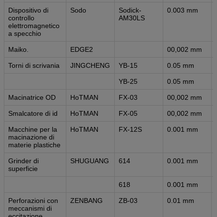
Dispositivo di
Sodo
Sodick-
0.003 mm
controllo
AM30LS
elettromagnetico
a specchio
Maiko.
EDGE2
00,002 mm
Torni di scrivania
JINGCHENG
YB-15
0.05 mm
YB-25
0.05 mm
Macinatrice OD
HoTMAN
FX-03
00,002 mm
Smalcatore di id
HoTMAN
FX-05
00,002 mm
Macchine per la
HoTMAN
FX-12S
0.001 mm
macinazione di
materie plastiche
Grinder di
SHUGUANG
614
0.001 mm
superficie
618
0.001 mm
Perforazioni con
ZENBANG
ZB-03
0.01 mm
meccanismi di
eccitazione