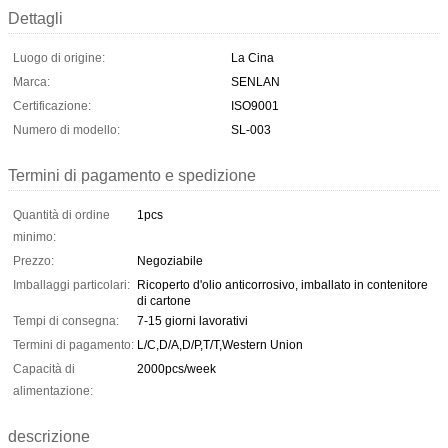
Dettagli
Luogo di origine:
La Cina
Marca:
SENLAN
Certificazione:
ISO9001
Numero di modello:
SL-003
Termini di pagamento e spedizione
Quantità di ordine
1pcs
minimo:
Prezzo:
Negoziabile
Imballaggi particolari:
Ricoperto d'olio anticorrosivo, imballato in contenitore
di cartone
Tempi di consegna:
7-15 giorni lavorativi
Termini di pagamento:
L/C,D/A,D/P,T/T,Western Union
Capacità di
2000pcs/week
alimentazione:
descrizione