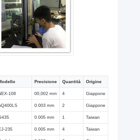
Modello
Precisione
Quantità
Origine
NEX-108
00,002 mm
4
Giappone
AQ400LS
0.003 mm
2
Giappone
G435
0.005 mm
1
Taiwan
CJ-235
0.005 mm
4
Taiwan