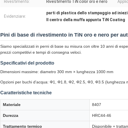
Rivestimento:
Rivestimento TiN color oro e nero
Appli
parti di plastica dello stampaggio ad iniez
Evidenziare:
Il centro della muffa appunta TiN Coating
Pini di base di rivestimento in TiN oro e nero per a
Siamo specializzati in perni di base su misura con oltre 10 anni di esp
prezzi competitivi e tempi di consegna veloci.
Specificativi del prodotto
Dimensioni massime: diametro 300 mm × lunghezza 1000 mm
Opzioni per buchi d'acqua: Φ1, Φ1.8, Φ2, Φ2.5, Φ3, Φ3.5 (lunghezza ma
Caratteristiche tecniche
Materiale
8407
Durezza
HRC44-46
Trattamento termico
Disponibile + tratta