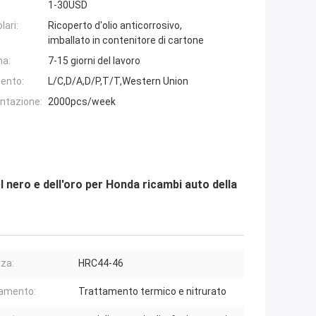
1-30USD
lari:
Ricoperto d'olio anticorrosivo,
imballato in contenitore di cartone
na:
7-15 giorni del lavoro
ento:
L/C,D/A,D/P,T/T,Western Union
entazione:
2000pcs/week
el nero e dell'oro per Honda ricambi auto della
za:
HRC44-46
amento:
Trattamento termico e nitrurato