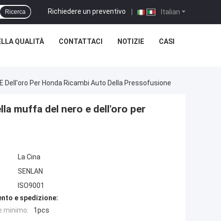
Richiedere un preventivo
|
Italian
Ricerca
LLA QUALITÀ
CONTATTACI
NOTIZIE
CASI
o E Dell'oro Per Honda Ricambi Auto Della Pressofusione
ella muffa del nero e dell'oro per
La Cina
SENLAN
ISO9001
nto e spedizione:
e minimo:
1pcs