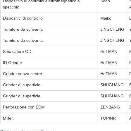
Dispositivo di controllo elettromagnetico a
Sodo
specchio
Dispositivi di controllo
Maiko.
Tornitore da scrivania
JINGCHENG
Tornitore da scrivania
JINGCHENG
Smalcatore OD
HoTMAN
ID Grinder
HoTMAN
Grinder senza centro
HoTMAN
Grinder di superficie
SHUGUANG
Grinder di superficie
SHUGUANG
Perforazione con EDM
ZENBANG
Miller.
TOPINR