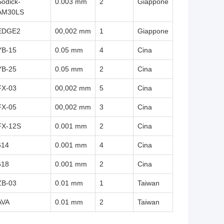
Sodick-
0.003 mm
2
Giappone
AM30LS
EDGE2
00,002 mm
1
Giappone
YB-15
0.05 mm
4
Cina
YB-25
0.05 mm
2
Cina
FX-03
00,002 mm
5
Cina
FX-05
00,002 mm
3
Cina
FX-12S
0.001 mm
2
Cina
614
0.001 mm
4
Cina
618
0.001 mm
2
Cina
ZB-03
0.01 mm
1
Taiwan
AVA
0.01 mm
2
Taiwan