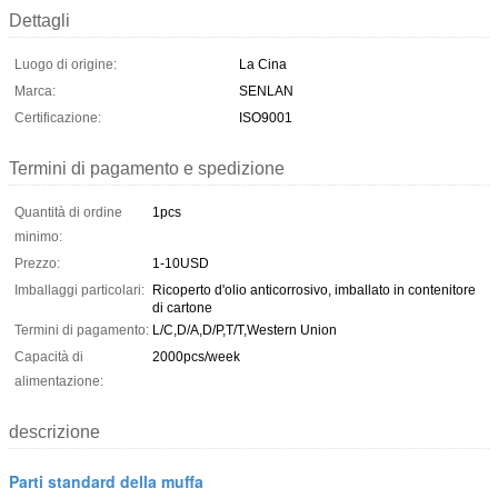
Dettagli
Luogo di origine:
La Cina
Marca:
SENLAN
Certificazione:
ISO9001
Termini di pagamento e spedizione
Quantità di ordine
1pcs
minimo:
Prezzo:
1-10USD
Imballaggi particolari:
Ricoperto d'olio anticorrosivo, imballato in contenitore
di cartone
Termini di pagamento:
L/C,D/A,D/P,T/T,Western Union
Capacità di
2000pcs/week
alimentazione:
descrizione
Parti standard della muffa