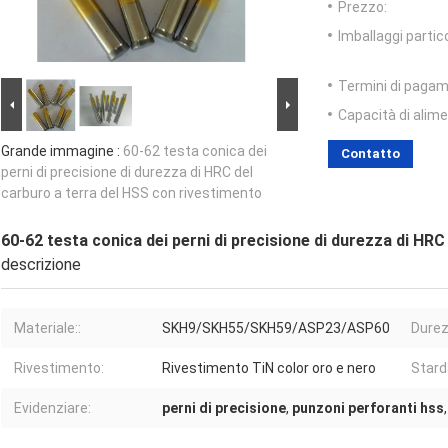
Prezzo:
Imballaggi partico
Termini di pagam
Capacità di alim
Grande immagine :
60-62 testa conica dei
Contatto
perni di precisione di durezza di HRC del
carburo a terra del HSS con rivestimento
60-62 testa conica dei perni di precisione di durezza di HR
descrizione
Materiale::
SKH9/SKH55/SKH59/ASP23/ASP60
Durez
Rivestimento:
Rivestimento TiN color oro e nero
Stard
Evidenziare:
perni di precisione
,
punzoni perforanti hss