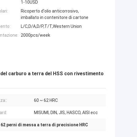
1-10USD
lari:
Ricoperto d'olio anticorrosivo,
imballato in contenitore di cartone
ento:
L/C,D/A,D/P,T/T,Western Union
entazione:
2000pcs/week
C del carburo a terra del HSS con rivestimento
za::
60 ~ 62 HRC
ard:
MISUMI, DIN, JIS, HASCO, AISI ecc
,
62 perni di messa a terra di precisione HRC