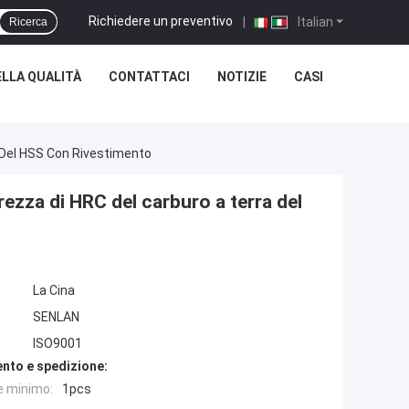
Richiedere un preventivo
|
Italian
Ricerca
LLA QUALITÀ
CONTATTACI
NOTIZIE
CASI
a Del HSS Con Rivestimento
rezza di HRC del carburo a terra del
La Cina
SENLAN
ISO9001
nto e spedizione:
e minimo:
1pcs