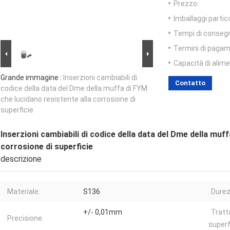
Prezzo:
Imballaggi partico
Tempi di conseg
Termini di pagam
Capacità di alim
Grande immagine :
Inserzioni cambiabili di
Contatto
codice della data del Dme della muffa di FYM
che lucidano resistente alla corrosione di
superficie
Inserzioni cambiabili di codice della data del Dme della muf
corrosione di superficie
descrizione
Materiale:
S136
Durez
+/- 0,01mm
Trat
Precisione:
superfi