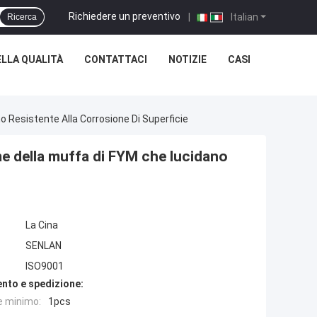
Richiedere un preventivo
|
Italian
Ricerca
LLA QUALITÀ
CONTATTACI
NOTIZIE
CASI
o Resistente Alla Corrosione Di Superficie
Dme della muffa di FYM che lucidano
La Cina
SENLAN
ISO9001
nto e spedizione:
e minimo:
1pcs