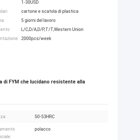
1-30USD
lari:
cartone e scatola di plastica
na:
5 giorni del lavoro
ento:
L/C,D/A,D/P,T/T,Western Union
entazione:
2000pcs/week
fa di FYM che lucidano resistente alla
za:
50-53HRC
tamento
polacco
ciale: