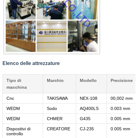
Elenco delle attrezzature
Lasciate un messaggio
Tipo di
Marchio
Modello
Precisione
macchina
Ti richiameremo presto!
Cnc
TAKISAWA
NEX-108
00,002 mm
WEDM
Sodo
AQ400LS
0.003 mm
WEDM
CHMER
G435
0.005 mm
Dispositivi di
CREATORE
CJ-235
0.005 mm
controllo