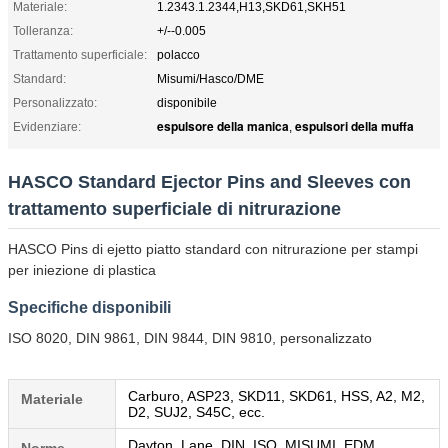
Materiale:
1.2343.1.2344,H13,SKD61,SKH51
Tolleranza:
+/--0.005
Trattamento superficiale:
polacco
Standard:
Misumi/Hasco/DME
Personalizzato:
disponibile
espulsore della manica
espulsori della muffa
Evidenziare:
,
HASCO Standard Ejector Pins and Sleeves con
trattamento superficiale di nitrurazione
HASCO Pins di ejetto piatto standard con nitrurazione per stampi
per iniezione di plastica
Specifiche disponibili
ISO 8020, DIN 9861, DIN 9844, DIN 9810, personalizzato
Carburo, ASP23, SKD11, SKD61, HSS, A2, M2,
Materiale
D2, SUJ2, S45C, ecc.
Dayton, Lane, DIN, ISO, MISUMI, EDM,
Norme