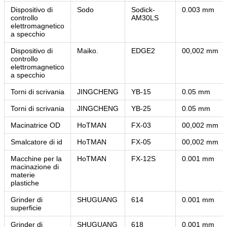
Dispositivo di
Sodo
Sodick-
0.003 mm
controllo
AM30LS
elettromagnetico
a specchio
Dispositivo di
Maiko.
EDGE2
00,002 mm
controllo
elettromagnetico
a specchio
Torni di scrivania
JINGCHENG
YB-15
0.05 mm
Invia
Torni di scrivania
JINGCHENG
YB-25
0.05 mm
Macinatrice OD
HoTMAN
FX-03
00,002 mm
Smalcatore di id
HoTMAN
FX-05
00,002 mm
Macchine per la
HoTMAN
FX-12S
0.001 mm
macinazione di
materie
plastiche
Grinder di
SHUGUANG
614
0.001 mm
superficie
Grinder di
SHUGUANG
618
0.001 mm