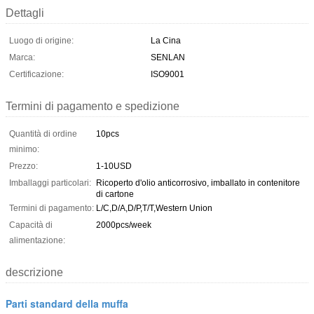
Dettagli
Luogo di origine:
La Cina
Marca:
SENLAN
Certificazione:
ISO9001
Termini di pagamento e spedizione
Quantità di ordine
10pcs
minimo:
Prezzo:
1-10USD
Imballaggi particolari:
Ricoperto d'olio anticorrosivo, imballato in contenitore
di cartone
Termini di pagamento:
L/C,D/A,D/P,T/T,Western Union
Capacità di
2000pcs/week
alimentazione:
descrizione
Parti standard della muffa