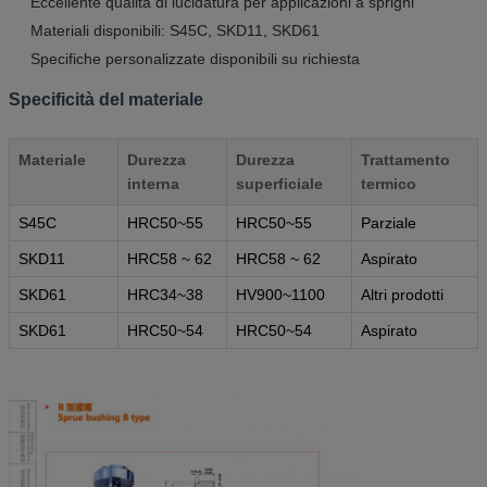
Eccellente qualità di lucidatura per applicazioni a sprighi
Materiali disponibili: S45C, SKD11, SKD61
Specifiche personalizzate disponibili su richiesta
Specificità del materiale
Materiale
Durezza
Durezza
Trattamento
interna
superficiale
termico
S45C
HRC50~55
HRC50~55
Parziale
SKD11
HRC58 ~ 62
HRC58 ~ 62
Aspirato
SKD61
HRC34~38
HV900~1100
Altri prodotti
SKD61
HRC50~54
HRC50~54
Aspirato