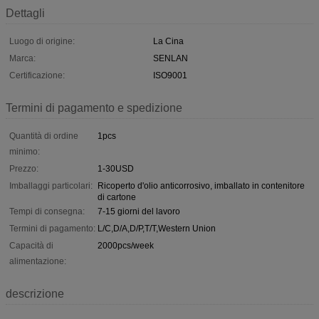
Dettagli
Luogo di origine:
La Cina
Marca:
SENLAN
Certificazione:
ISO9001
Termini di pagamento e spedizione
Quantità di ordine
1pcs
minimo:
Prezzo:
1-30USD
Imballaggi particolari:
Ricoperto d'olio anticorrosivo, imballato in contenitore
di cartone
Tempi di consegna:
7-15 giorni del lavoro
Termini di pagamento:
L/C,D/A,D/P,T/T,Western Union
Capacità di
2000pcs/week
alimentazione:
descrizione