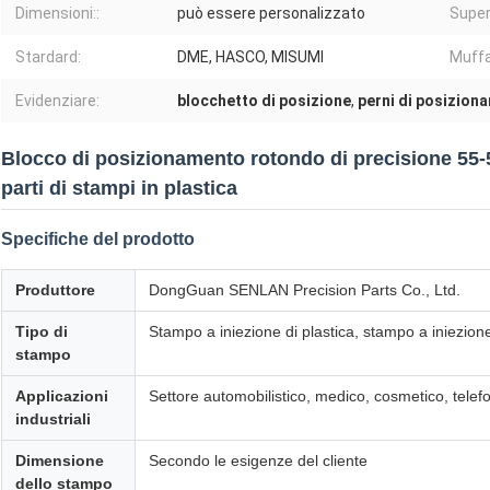
Dimensioni::
può essere personalizzato
Superf
Stardard:
DME, HASCO, MISUMI
Muffa
Evidenziare:
blocchetto di posizione
,
perni di posizion
Blocco di posizionamento rotondo di precisione 55
parti di stampi in plastica
Specifiche del prodotto
Produttore
DongGuan SENLAN Precision Parts Co., Ltd.
Tipo di
Stampo a iniezione di plastica, stampo a iniezion
stampo
Applicazioni
Settore automobilistico, medico, cosmetico, telefo
industriali
Dimensione
Secondo le esigenze del cliente
dello stampo