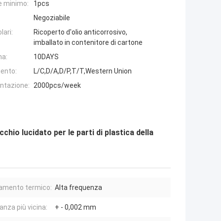
e minimo:
1pcs
Negoziabile
lari:
Ricoperto d'olio anticorrosivo,
imballato in contenitore di cartone
na:
10DAYS
ento:
L/C,D/A,D/P,T/T,Western Union
entazione:
2000pcs/week
hio lucidato per le parti di plastica della
amento termico:
Alta frequenza
anza più vicina:
+ - 0,002 mm