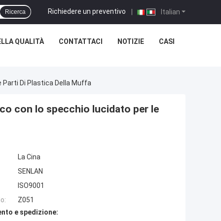
Richiedere un preventivo
|
Italian
Ricerca
LLA QUALITÀ
CONTATTACI
NOTIZIE
CASI
Parti Di Plastica Della Muffa
co con lo specchio lucidato per le
La Cina
SENLAN
ISO9001
o:
Z051
nto e spedizione: