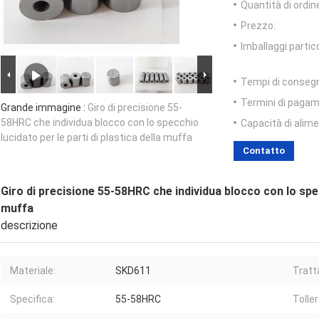
Quantità di ordin
Prezzo:
Imballaggi partico
Tempi di conseg
Termini di pagam
Grande immagine :
Giro di precisione 55-
58HRC che individua blocco con lo specchio
Capacità di alim
lucidato per le parti di plastica della muffa
Contatto
Giro di precisione 55-58HRC che individua blocco con lo specc
muffa
descrizione
Materiale:
SKD611
Tratt
Specifica:
55-58HRC
Toller